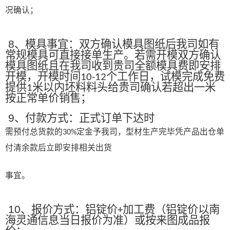
况确认；
8
、模具事宜：双方确认模具图纸后我司如有
常规模具可直接接单生产。若需开模双方确认
模具图纸且在我司收到贵司全额模具费即安排
开模，开模时间
个工作日，试模完成免费
10-12
提供
米以内坯料料头给贵司确认若超出一米
1
按正常单价销售；
9
、付款方式：正式订单下达时
需预付总货款的
定金予我司，型材生产完毕凭产品出仓单
30%
付清余款后立即安排相关出货
事宜。
10
、报价方式：铝锭价
加工费（铝锭价以南
+
海灵通信息当日报价为准）或按来图成品报