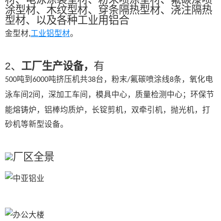
涂型材、木纹型材、穿条隔热型材、浇注隔热
型材、以及各种工业用铝合
金型材,
工业铝型材
。
2、
工厂生产设备，
有
吨到
吨挤压机共
台，粉末
氟碳喷涂线
条，氧化电
500
6000
38
/
8
泳车间
间，深加工车间，模具中心，质量检测中心；环保节
2
能熔铸炉，铝棒均质炉，长锭剪机，双牵引机，抛光机，打
砂机等新型设备。