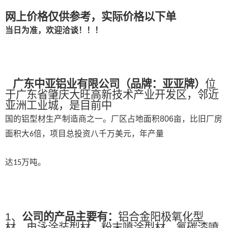
网上价格仅供参考，实际价格以下单
当日为准，欢迎洽谈！！！
广东中亚铝业有限公司
（
品牌：亚亚牌
）
位
于广东省肇庆大旺高新技术产业开发区，邻近
亚洲工业城，是目前中
国的铝型材生产制造商之一。
厂区占地面积
806
亩，比旧厂房
面积大
倍，项目总投资八千万美元，年产量
6
达
万吨。
15
1、
公司的产品主要有：
铝合金阳极氧化型
材、电泳涂装型材、粉末喷涂型材、氟碳漆喷