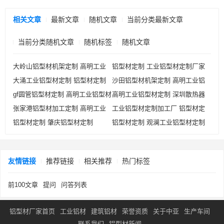
相关文章
最新文章
随机文章
当前分类最新文章
当前分类随机文章
随机标签
随机文章
大岭山铝型材机架定制 高明工业
铝型材定制 工业铝型材定制厂家
大涌工业铝型材定制 铝型材定制
沙田铝型材机架定制 高明工业铝
铝型材定制
gf圆管铝型材定制 高明工业铝型材
高明工业铝型材定制 深圳散热器
型材定制
张家港铝型材加工定制 高明工业
工业铝型材定制加工厂 铝型材定
定制
铝型材定制
铝型材定制 肇庆铝型材定制
铝型材定制 观澜工业铝型材定制
铝型材定制
制
友情链接
推荐链接
相关推荐
热门标签
前100文章
提问
问答列表
铝型材厂家首页
工业铝材
建筑铝材
荣誉资质
关于中亚
生产车间
联系我们
铝型材新闻