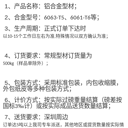
1
、产品名称：铝合金型材；
2
、合金型号：
、
等；
6063-T5
6061-T6
3
、生产周期：正式订单下达时
以
个工作日左右为准
特殊情况以双方确认为准；
10-15
,
4
、订货要求：常规型材订货量为
（样品单除外）；
500kg
5
、包装方式：采用标准包装，内包收缩膜，
外包纸皮等多种包装方式；
6
、计价方式：按实际过磅重量结算（磅差按
国标
‰计）或按实际成品送货数量结算；
3
7
、送货要求：深圳周边
订单达
吨以上我司专车派送，其他地区或提货数量按实际情
5