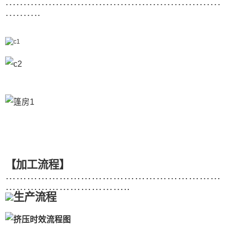
……………………………………………………
……….
【加工流程】
……………………………………………………
……………………………..