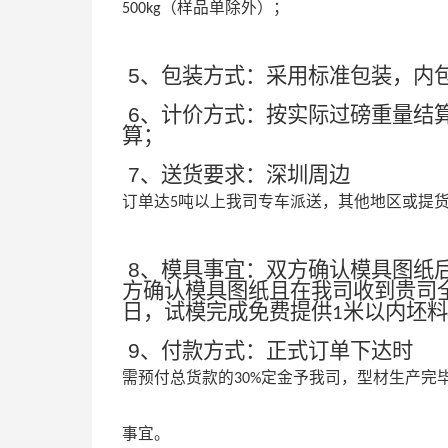
（样品单除外）；
500kg
5
、包装方式：采用标准包装，内
6
、计价方式：按实际过磅重量结
算；
7
、送货要求：深圳周边
订单达
吨以上我司专车派送，其他地区或提
5
8
、模具事宜：双方确认模具图纸
方确认模具图纸且在我司收到贵司
日，试模完成免费提供
米以内坯料
1
9
、付款方式：正式订单下达时
需预付总货款的
定金予我司，型材生产完
30%
事宜。