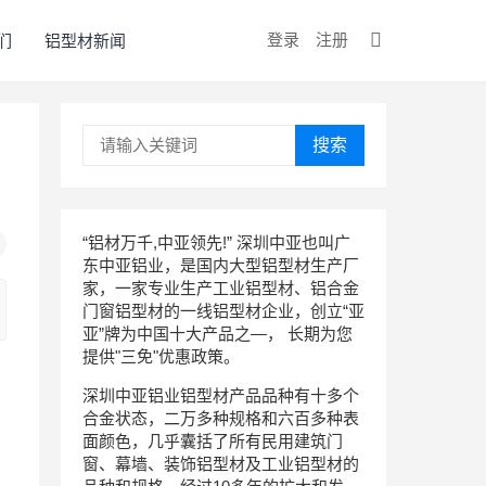
登录
注册
们
铝型材新闻
搜索
“铝材万千,中亚领先!” 深圳中亚也叫广
东中亚铝业，是国内大型铝型材生产厂
家，一家专业生产工业铝型材、铝合金
门窗铝型材的一线铝型材企业，创立“亚
亚”牌为中国十大产品之—， 长期为您
提供"三免"优惠政策。
深圳中亚铝业铝型材产品品种有十多个
合金状态，二万多种规格和六百多种表
面颜色，几乎囊括了所有民用建筑门
窗、幕墙、装饰铝型材及工业铝型材的