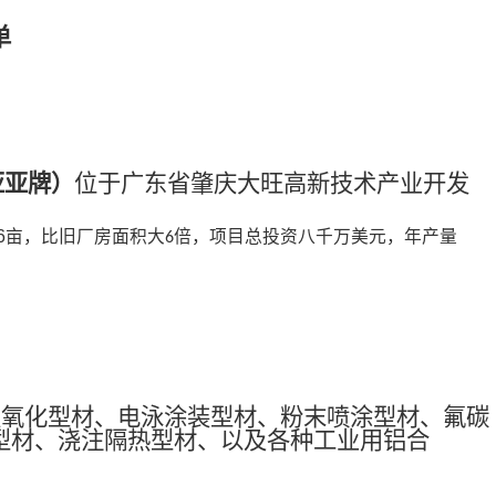
单
亚亚牌
）
位于广东省肇庆大旺高新技术产业开发
6
亩，比旧厂房面积大
倍，项目总投资八千万美元，年产量
6
极氧化型材、电泳涂装型材、粉末喷涂型材、氟碳
型材、浇注隔热型材、以及各种工业用铝合