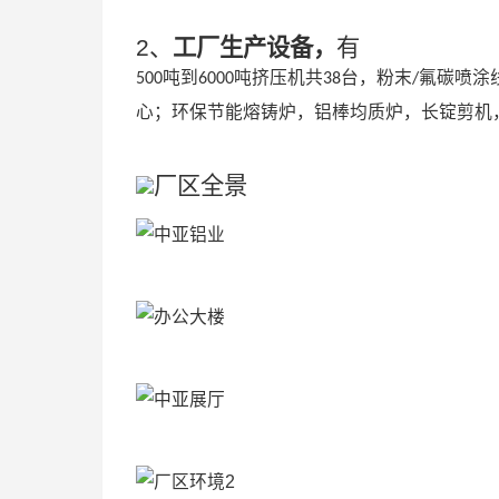
2、
工厂生产设备，
有
吨到
吨挤压机共
台，粉末
氟碳喷涂
500
6000
38
/
心；环保节能熔铸炉，铝棒均质炉，长锭剪机