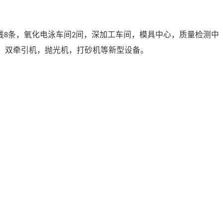
线
条，氧化电泳车间
间，深加工车间，模具中心，质量检测中
8
2
，双牵引机，抛光机，打砂机等新型设备。