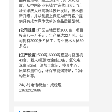
品种和规格。经过10多年的扩大和发
展，从中国铝业名镇“广东佛山大沥”迁
址至肇庆大旺高新科技开发区，技术创
新升级，并从制度上保证为所有客户提
供具有成本竞争优势的高品质铝型材。
[公司规模]:
厂区占地面积1000亩，项目
投资八千万美元，年产量达22万吨。公
司拥有2000多名员工，专业技术人员50
多名。
[生产设备]:
500吨-6000吨铝型材挤压机
43台，粉末/氟碳喷涂线10条，氧化电
泳车间2间，深加工车间，模具中心，
质量检测中心；环保节能熔铸炉，铝棒
均质炉等。
24小时电话/微信：成经理
13632919686