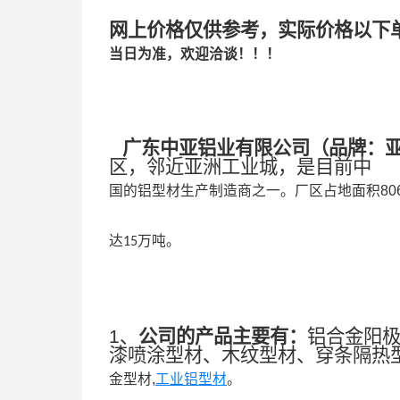
网上价格仅供参考，实际价格以下
当日为准，欢迎洽谈！！！
广东中亚铝业有限公司
（
品牌：
区，邻近亚洲工业城，是目前中
国的铝型材生产制造商之一。
厂区占地面积
80
达
万吨。
15
1、
公司的产品主要有：
铝合金阳
漆喷涂型材、木纹型材、穿条隔热
金型材,
工业铝型材
。