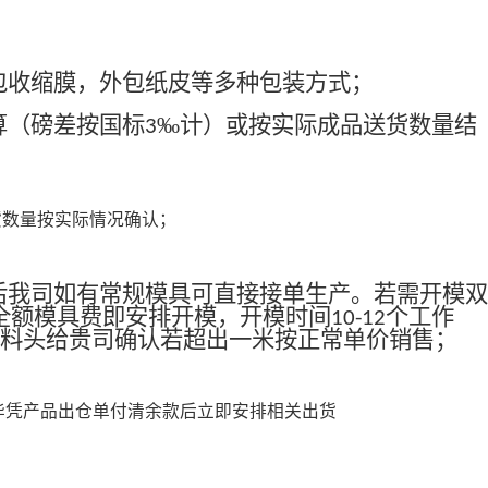
包收缩膜，外包纸皮等多种包装方式；
算（磅差按国标
‰计）或按实际成品送货数量结
3
货数量按实际情况确认；
后我司如有常规模具可直接接单生产。若需开模双
全额模具费即安排开模，开模时间
个工作
10-12
料头给贵司确认若超出一米按正常单价销售；
毕凭产品出仓单付清余款后立即安排相关出货