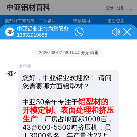
中亚铝材百科
登录
注册
铝型材厂家首页
工业铝材
建筑铝材
荣誉资质
关于中亚
生产车间
联系我们
铝型材新闻
中亚铝业正在为您服务
13632919686
您的位置：
铝型材生产厂家
中亚铝材百科
铝合金
铝型材可以做导轨吗 舵机铝型材行程导轨
发布: 2026年8月7日
365
阅读
0
评论
铝型材可以做导轨吗 舵机铝型材行程导轨 ,24小时电话/微
信：成经理 13632919686 / …
铝型材可以做导轨吗 舵机铝型材行程导轨
,24小时电话/微信：成经理 13632919686 /