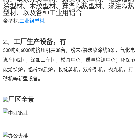
涂型材、木纹型材、穿条隔热型材、浇注隔热
型材、以及各种工业用铝合
金型材,
工业铝型材
。
2、
工厂生产设备，
有
吨到
吨挤压机共
台，粉末
氟碳喷涂线
条，氧化电
500
6000
38
/
8
泳车间
间，深加工车间，模具中心，质量检测中心；环保节
2
能熔铸炉，铝棒均质炉，长锭剪机，双牵引机，抛光机，打
砂机等新型设备。