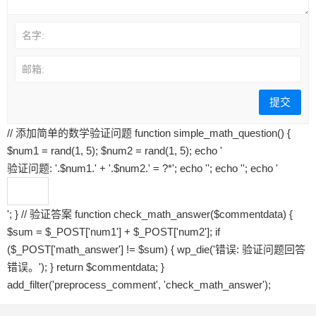
名字:
邮箱:
// 添加简单的数学验证问题 function simple_math_question() {
$num1 = rand(1, 5); $num2 = rand(1, 5); echo '
验证问题: '.$num1.' + '.$num2.' = ?
*
'; echo '
'; echo '
'; echo '
'; } // 验证答案 function check_math_answer($commentdata) {
$sum = $_POST['num1'] + $_POST['num2']; if
($_POST['math_answer'] != $sum) { wp_die('错误: 验证问题回答
错误。'); } return $commentdata; }
add_filter('preprocess_comment', 'check_math_answer');