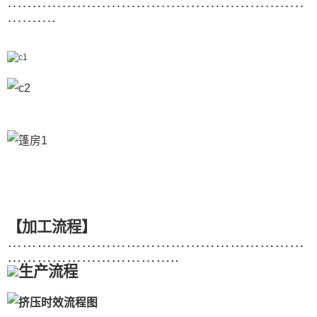
……………………………………………………
……….
【加工流程】
……………………………………………………
……………………………..