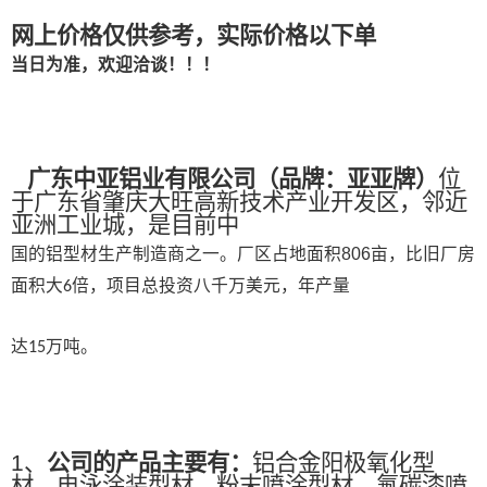
网上价格仅供参考，实际价格以下单
当日为准，欢迎洽谈！！！
广东中亚铝业有限公司
（
品牌：亚亚牌
）
位
于广东省肇庆大旺高新技术产业开发区，邻近
亚洲工业城，是目前中
国的铝型材生产制造商之一。
厂区占地面积
806
亩，比旧厂房
面积大
倍，项目总投资八千万美元，年产量
6
达
万吨。
15
1、
公司的产品主要有：
铝合金阳极氧化型
材、电泳涂装型材、粉末喷涂型材、氟碳漆喷