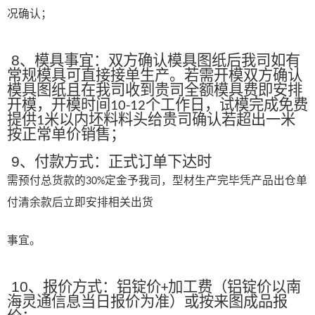
况确认；
8
、模具事宜：双方确认模具图纸后我司如有
常规模具可直接接单生产。若需开模双方确认
模具图纸且在我司收到贵司全额模具费即安排
开模，开模时间
个工作日，试模完成免费
10-12
提供
米以内坯料料头给贵司确认若超出一米
1
按正常单价销售；
9
、付款方式：正式订单下达时
需预付总货款的
定金予我司，型材生产完毕凭产品出仓单
30%
付清余款后立即安排相关出货
事宜。
10
、报价方式：铝锭价
加工费（铝锭价以南
+
海灵通信息当日报价为准）或按来图成品报