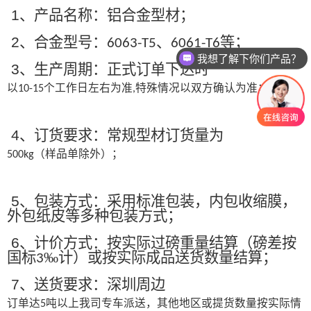
1
、产品名称：铝合金型材；
2
、合金型号：
、
等；
6063-T5
6061-T6
我想了解下你们产品？
3
、生产周期：正式订单下达时
以
个工作日左右为准
特殊情况以双方确认为准；
10-15
,
4
、订货要求：常规型材订货量为
（样品单除外）；
500kg
5
、包装方式：采用标准包装，内包收缩膜，
外包纸皮等多种包装方式；
6
、计价方式：按实际过磅重量结算（磅差按
国标
‰计）或按实际成品送货数量结算；
3
7
、送货要求：深圳周边
订单达
吨以上我司专车派送，其他地区或提货数量按实际情
5