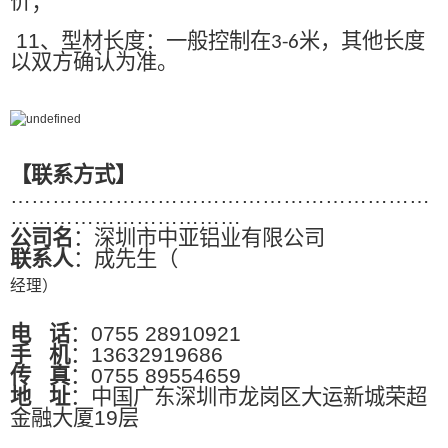
价；
11
、型材长度：一般控制在
米，其他长度
3-6
以双方确认为准。
【联系方式】
……………………………………………………
……………………………
公司名
：深圳市中亚铝业有限公司
联系人
：成先生（
经理）
电
话
：0755 28910921
手
机
：13632919686
传
真
：0755 89554659
地
址
：中国广东深圳市龙岗区大运新城荣超
金融大厦19层