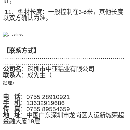
价；
11
、型材长度：一般控制在
米，其他长度
3-6
以双方确认为准。
【联系方式】
……………………………………………………
……………………………
公司名
：深圳市中亚铝业有限公司
联系人
：成先生（
经理）
电
话
：0755 28910921
手
机
：13632919686
传
真
：0755 89554659
地
址
：中国广东深圳市龙岗区大运新城荣超
金融大厦19层