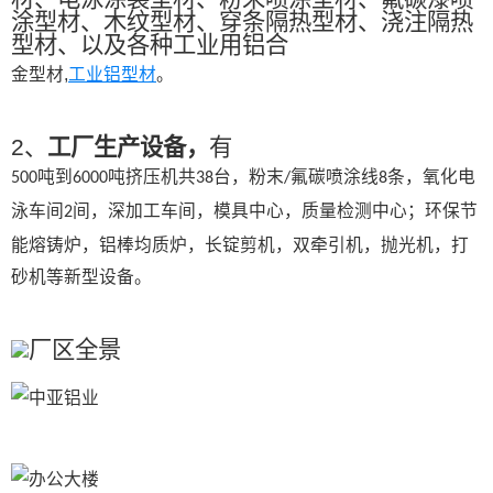
涂型材、木纹型材、穿条隔热型材、浇注隔热
型材、以及各种工业用铝合
金型材,
工业铝型材
。
2、
工厂生产设备，
有
吨到
吨挤压机共
台，粉末
氟碳喷涂线
条，氧化电
500
6000
38
/
8
泳车间
间，深加工车间，模具中心，质量检测中心；环保节
2
能熔铸炉，铝棒均质炉，长锭剪机，双牵引机，抛光机，打
砂机等新型设备。