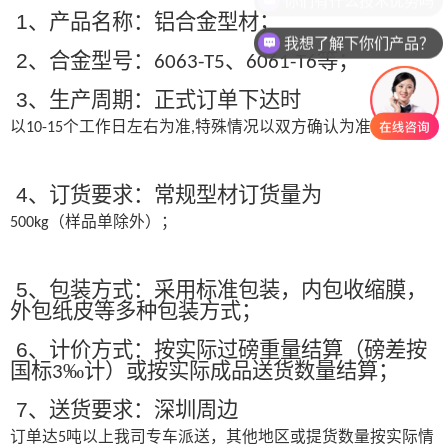
1
、产品名称：铝合金型材；
我想了解下你们产品？
2
、合金型号：
、
等；
6063-T5
6061-T6
3
、生产周期：正式订单下达时
以
个工作日左右为准
特殊情况以双方确认为准；
10-15
,
4
、订货要求：常规型材订货量为
（样品单除外）；
500kg
5
、包装方式：采用标准包装，内包收缩膜，
外包纸皮等多种包装方式；
6
、计价方式：按实际过磅重量结算（磅差按
国标
‰计）或按实际成品送货数量结算；
3
7
、送货要求：深圳周边
订单达
吨以上我司专车派送，其他地区或提货数量按实际情
5