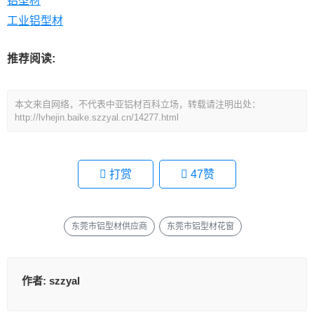
铝型材
工业铝型材
推荐阅读:
本文来自网络，不代表中亚铝材百科立场，转载请注明出处：
http://lvhejin.baike.szzyal.cn/14277.html
打赏
47
赞
东莞市铝型材供应商
东莞市铝型材花窗
作者:
szzyal