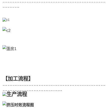
……………………………………………………
……….
【加工流程】
……………………………………………………
……………………………..