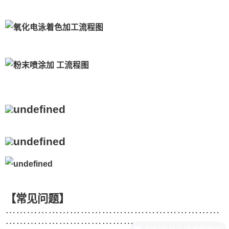
【常见问题】
……………………………………………………
………………………………