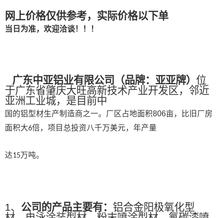
网上价格仅供参考，实际价格以下单
当日为准，欢迎洽谈！！！
广东中亚铝业有限公司
（
品牌：亚亚牌
）
位
于广东省肇庆大旺高新技术产业开发区，邻近
亚洲工业城，是目前中
国的铝型材生产制造商之一。
厂区占地面积
806
亩，比旧厂房
面积大
倍，项目总投资八千万美元，年产量
6
达
万吨。
15
1、
公司的产品主要有：
铝合金阳极氧化型
材、电泳涂装型材、粉末喷涂型材、氟碳漆喷