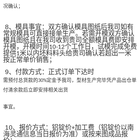
况确认；
8
、模具事宜：双方确认模具图纸后我司如有
常规模具可直接接单生产。若需开模双方确认
模具图纸且在我司收到贵司全额模具费即安排
开模，开模时间
个工作日，试模完成免费
10-12
提供
米以内坯料料头给贵司确认若超出一米
1
按正常单价销售；
9
、付款方式：正式订单下达时
需预付总货款的
定金予我司，型材生产完毕凭产品出仓单
30%
付清余款后立即安排相关出货
事宜。
10
、报价方式：铝锭价
加工费（铝锭价以南
+
海灵通信息当日报价为准）或按来图成品报