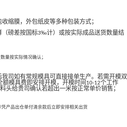
包收缩膜，外包纸皮等多种包装方式；
算（磅差按国标
‰计）或按实际成品送货数量结
3
货数量按实际情况确认；
后我司如有常规模具可直接接单生产。若需开模双
全额模具费即安排开模，开模时间
个工作
10-12
料头给贵司确认若超出一米按正常单价销售；
毕凭产品出仓单付清余款后立即安排相关出货