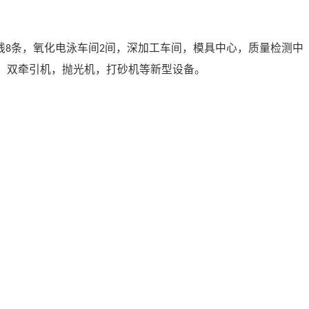
线
条，氧化电泳车间
间，深加工车间，模具中心，质量检测中
8
2
，双牵引机，抛光机，打砂机等新型设备。