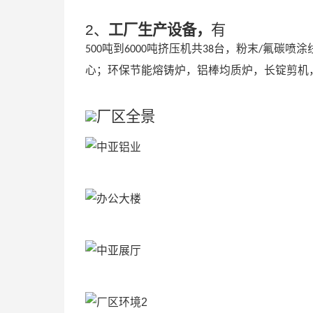
2、
工厂生产设备，
有
吨到
吨挤压机共
台，粉末
氟碳喷涂
500
6000
38
/
心；环保节能熔铸炉，铝棒均质炉，长锭剪机