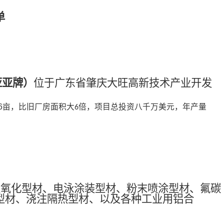
单
亚亚牌
）
位于广东省肇庆大旺高新技术产业开发
6
亩，比旧厂房面积大
倍，项目总投资八千万美元，年产量
6
极氧化型材、电泳涂装型材、粉末喷涂型材、氟碳
型材、浇注隔热型材、以及各种工业用铝合