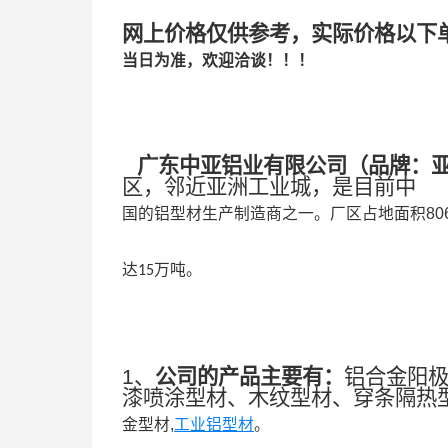
网上价格仅供参考，实际价格以下
当日为准，欢迎洽谈！！！
广东中亚铝业有限公司
（
品牌：
区，邻近亚洲工业城，是目前中
国的铝型材生产制造商之一。
厂区占地面积
80
达
万吨。
15
1、
公司的产品主要有：
铝合金阳
漆喷涂型材、木纹型材、穿条隔热
金型材,
工业铝型材
。