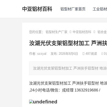
中亚铝材百科
铝型材厂家首页
工业铝材
您的位置：
铝型材生产厂家
中亚铝材百科
铝合金
汝湖光伏支架铝型材加工 芦洲扶
作者:
szzyal
发布: 2026年8月6日
497
阅读
0
汝湖光伏支架铝型材加工 芦洲扶手铝型材 地派帐篷
汝湖光伏支架铝型材加工 芦洲扶手铝型材 地
,24小时电话/微信：成经理 13632919686 /