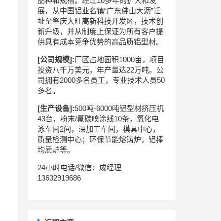
品种和规格。经过10多年的扩大和发
展，从中国铝业名镇“广东佛山大沥”迁
址至肇庆大旺高新科技开发区，技术创
新升级，并从制度上保证为所有客户提
供具有成本竞争优势的高品质铝型材。
[公司规模]:
厂区占地面积1000亩，项目
投资八千万美元，年产量达22万吨。公
司拥有2000多名员工，专业技术人员50
多名。
[生产设备]:
500吨-6000吨铝型材挤压机
43台，粉末/氟碳喷涂线10条，氧化电
泳车间2间，深加工车间，模具中心，
质量检测中心；环保节能熔铸炉，铝棒
均质炉等。
24小时电话/微信：成经理
13632919686