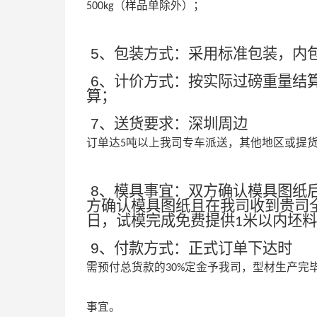
（样品单除外）；
500kg
5
、包装方式：采用标准包装，内
6
、计价方式：按实际过磅重量结
算；
7
、送货要求：深圳周边
订单达
吨以上我司专车派送，其他地区或提
5
8
、模具事宜：双方确认模具图纸
方确认模具图纸且在我司收到贵司
日，试模完成免费提供
米以内坯料
1
9
、付款方式：正式订单下达时
需预付总货款的
定金予我司，型材生产完
30%
事宜。