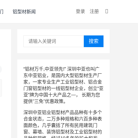
登录
注册
们
铝型材新闻
搜索
“铝材万千,中亚领先!” 深圳中亚也叫广
东中亚铝业，是国内大型铝型材生产厂
家，一家专业生产工业铝型材、铝合金
门窗铝型材的一线铝型材企业，创立“亚
亚”牌为中国十大产品之—， 长期为您
提供"三免"优惠政策。
深圳中亚铝业铝型材产品品种有十多个
合金状态，二万多种规格和六百多种表
面颜色，几乎囊括了所有民用建筑门
窗、幕墙、装饰铝型材及工业铝型材的