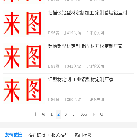
扫描仪铝型材定制加工 定制幕墙铝型材
96
赞
419
阅读
评论关闭
铝槽铝型材定制 铝型材开模定制厂家
93
赞
342
阅读
评论关闭
铝型材定制 工业铝型材定制厂家
86
赞
360
阅读
评论关闭
文
上一页
1
2
3
…
356
下一页
章
导
航
友情链接
推荐链接
相关推荐
热门标签