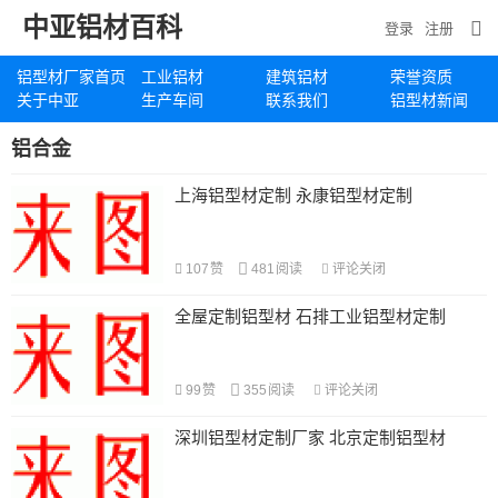
中亚铝材百科
登录
注册
铝型材厂家首页
工业铝材
建筑铝材
荣誉资质
关于中亚
生产车间
联系我们
铝型材新闻
铝合金
上海铝型材定制 永康铝型材定制
107
赞
481
阅读
评论关闭
全屋定制铝型材 石排工业铝型材定制
99
赞
355
阅读
评论关闭
深圳铝型材定制厂家 北京定制铝型材