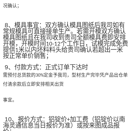
况确认；
8
、模具事宜：双方确认模具图纸后我司如有
常规模具可直接接单生产。若需开模双方确认
模具图纸且在我司收到贵司全额模具费即安排
开模，开模时间
个工作日，试模完成免费
10-12
提供
米以内坯料料头给贵司确认若超出一米
1
按正常单价销售；
9
、付款方式：正式订单下达时
需预付总货款的
定金予我司，型材生产完毕凭产品出仓单
30%
付清余款后立即安排相关出货
事宜。
10
、报价方式：铝锭价
加工费（铝锭价以南
+
海灵通信息当日报价为准）或按来图成品报