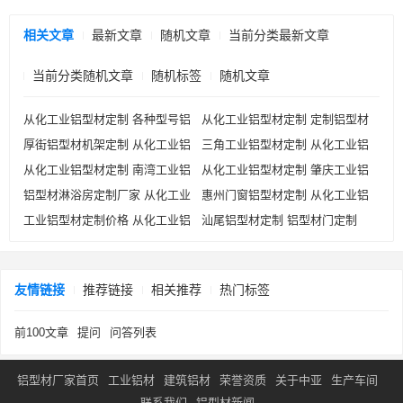
相关文章
最新文章
随机文章
当前分类最新文章
当前分类随机文章
随机标签
随机文章
从化工业铝型材定制 各种型号铝
从化工业铝型材定制 定制铝型材
厚街铝型材机架定制 从化工业铝
三角工业铝型材定制 从化工业铝
型材定制
框架
从化工业铝型材定制 南湾工业铝
从化工业铝型材定制 肇庆工业铝
型材定制
型材定制
铝型材淋浴房定制厂家 从化工业
惠州门窗铝型材定制 从化工业铝
型材定制
型材定制
工业铝型材定制价格 从化工业铝
汕尾铝型材定制 铝型材门定制
铝型材定制
型材定制
型材定制
友情链接
推荐链接
相关推荐
热门标签
前100文章
提问
问答列表
铝型材厂家首页
工业铝材
建筑铝材
荣誉资质
关于中亚
生产车间
联系我们
铝型材新闻