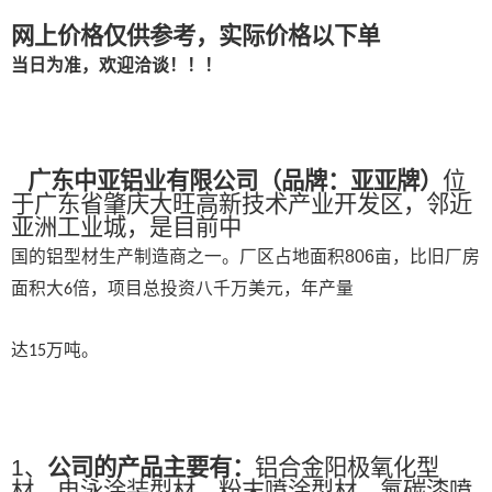
网上价格仅供参考，实际价格以下单
当日为准，欢迎洽谈！！！
广东中亚铝业有限公司
（
品牌：亚亚牌
）
位
于广东省肇庆大旺高新技术产业开发区，邻近
亚洲工业城，是目前中
国的铝型材生产制造商之一。
厂区占地面积
806
亩，比旧厂房
面积大
倍，项目总投资八千万美元，年产量
6
达
万吨。
15
1、
公司的产品主要有：
铝合金阳极氧化型
材、电泳涂装型材、粉末喷涂型材、氟碳漆喷