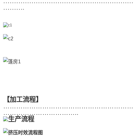
……………………………………………………
……….
【加工流程】
……………………………………………………
……………………………..