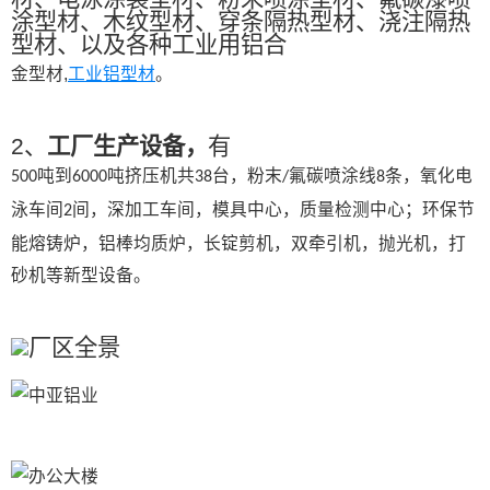
涂型材、木纹型材、穿条隔热型材、浇注隔热
型材、以及各种工业用铝合
金型材,
工业铝型材
。
2、
工厂生产设备，
有
吨到
吨挤压机共
台，粉末
氟碳喷涂线
条，氧化电
500
6000
38
/
8
泳车间
间，深加工车间，模具中心，质量检测中心；环保节
2
能熔铸炉，铝棒均质炉，长锭剪机，双牵引机，抛光机，打
砂机等新型设备。