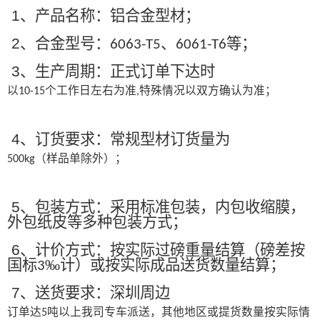
1
、产品名称：铝合金型材；
2
、合金型号：
、
等；
6063-T5
6061-T6
3
、生产周期：正式订单下达时
以
个工作日左右为准
特殊情况以双方确认为准；
10-15
,
4
、订货要求：常规型材订货量为
（样品单除外）；
500kg
5
、包装方式：采用标准包装，内包收缩膜，
外包纸皮等多种包装方式；
6
、计价方式：按实际过磅重量结算（磅差按
国标
‰计）或按实际成品送货数量结算；
3
7
、送货要求：深圳周边
订单达
吨以上我司专车派送，其他地区或提货数量按实际情
5