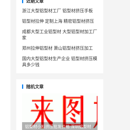
近期文章
浙江大型铝型材工厂 铝型材挤压手板
铝型材拉伸 定制上海 精密铝型材挤压
成都大型工业铝型材 大型铝型材加工厂
家
郑州拉伸铝型材 萧山铝型材挤压加工
国内大型铝型材生产企业 铝型材挤压模
具多少钱
随机文章
铝型材小料挤压批发价格 深圳铝型材