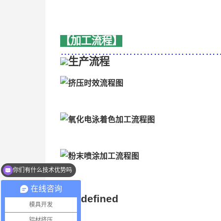
【加工流程】
…………………………………………
你们有什么技术优势吗
在线咨询
模具开发
铝材挤压