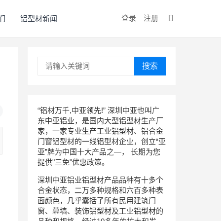
登录
注册
们
铝型材新闻
搜索
“铝材万千,中亚领先!” 深圳中亚也叫广
东中亚铝业，是国内大型铝型材生产厂
家，一家专业生产工业铝型材、铝合金
门窗铝型材的一线铝型材企业，创立“亚
亚”牌为中国十大产品之—， 长期为您
提供"三免"优惠政策。
深圳中亚铝业铝型材产品品种有十多个
合金状态，二万多种规格和六百多种表
面颜色，几乎囊括了所有民用建筑门
窗、幕墙、装饰铝型材及工业铝型材的