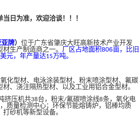
单当日为准，欢迎洽谈！！！
亚亚牌
）
位于广东省肇庆大旺高新技术产业开发
型材生产制造商之一。
厂区占地面积
806
亩，比旧
美元，年产量达
万吨。
15
极氧化型材、电泳涂装型材、粉末喷涂型材、氟碳
型材、浇注隔热型材、以及工业用铝合金型材。
吨挤压机共
台，粉末
氟碳喷涂线
条，氧化电
38
/
8
，质量检测中心；环保节能熔铸炉，铝棒均质
，打砂机等新型设备。