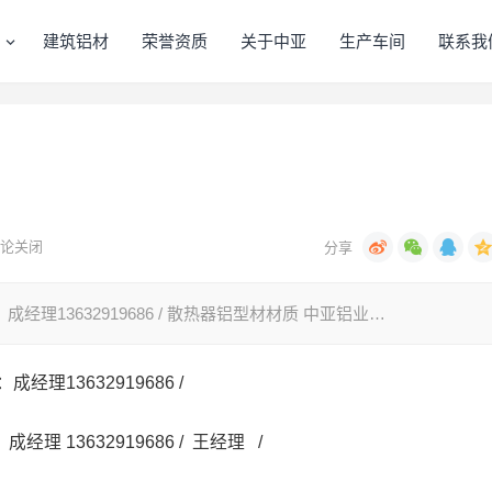
建筑铝材
荣誉资质
关于中亚
生产车间
联系我
论关闭
经理13632919686 / 散热器铝型材材质 中亚铝业…
理13632919686 /
 13632919686 / 王经理 /