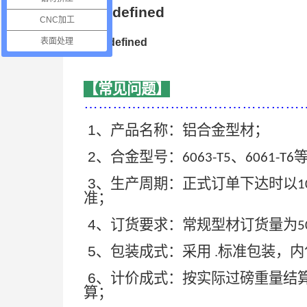
CNC加工
表面处理
【常见问题】
………………………………………
1
、产品名称：铝合金型材；
2
、合金型号：
、
6063-T5
6061-T6
3
、生产周期：正式订单下达时以
1
准；
4
、订货要求：常规型材订货量为
5
5
、包装成式：采用 .标准包装，
6
、计价成式：按实际过磅重量结
算；