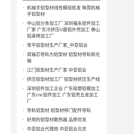
挤压厂
机械手铝型材线性模组批发 珠莞机械
手铝型材
中山铝分条加工厂 深圳福永铝件加工
厂家 广东冷挤压U盘铝外壳加工 佛山
铝桌椅加工厂
常平铝型材生产厂家_中亚铝业
双轴芯导轨为铝型材 铝型材导轨和光
轴
江门铝型材生产厂家 中亚铝业
挤压铝型材加工厂 铝型材挤压生产线
深圳铝件加工企业 广东吸塑铝模加工
广东cnc铝件加工 广东铝壳五金加工
厂
导轨铝型材 铝型材移门配件导轨
好用的铝型材散热器 品质优良
中亚铝业代理商 中亚铝业北京